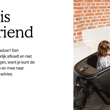
is
riend
haduw? Een 
jk afkoelt en niet 
en, want je kunt de 
 en mee naar 
 advies.