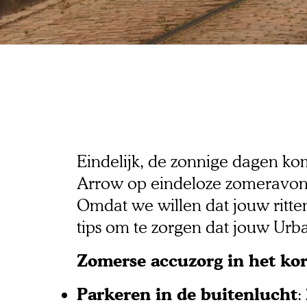
Hoe je jouw
koel houdt o
warme
Eindelijk, de zonnige dagen ko
Arrow op eindeloze zomeravontur
zomerdagen 
Omdat we willen dat jouw ritte
tips om te zorgen dat jouw Urba
Zomerse accuzorg in het kor
Parkeren in de buitenlucht
: