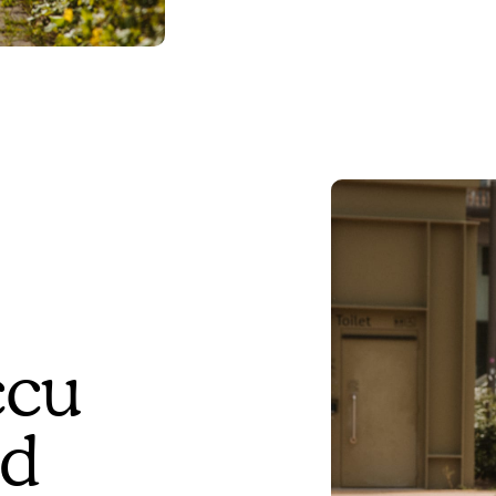
ccu
jd