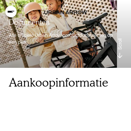
Documenten
Alle officiele Urban Arrow productdocumenten op
Scroll
een plek.
Aankoopinformatie