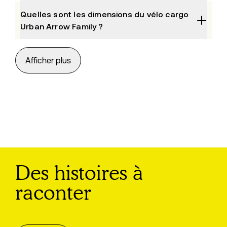
Quelles sont les dimensions du vélo cargo
Urban Arrow Family ?
Comment personnaliser mon Urban Arrow
Afficher plus
Family ?
L'Urban Arrow Family est-il sûr pour
transporter des enfants ?
Comment entretenir mon vélo cargo Urban
Arrow Family ?
Où puis-je acheter ou essayer un Urban
Des histoires à
Arrow Family ?
raconter