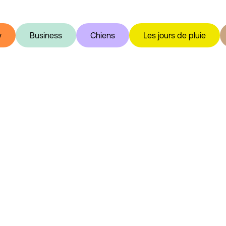
y
Business
Chiens
Les jours de pluie