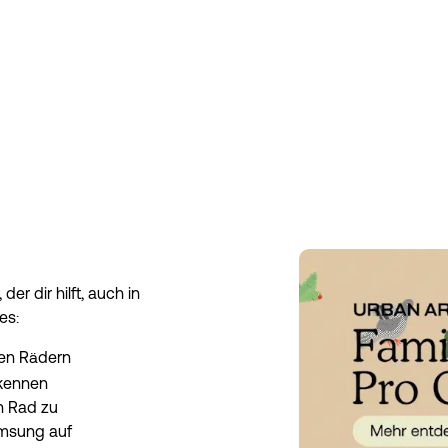
r dir hilft, auch in 
es:
en Rädern 
kennen 
n Rad zu 
emsung auf 