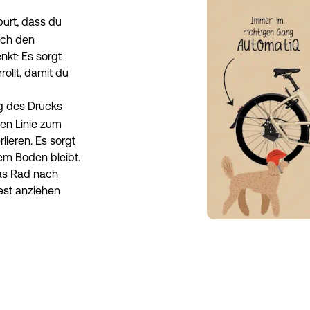
rt, dass du 
ch den 
kt: Es sorgt 
llt, damit du 
g des Drucks 
en Linie zum 
eren. Es sorgt 
m Boden bleibt. 
s Rad nach 
est anziehen 