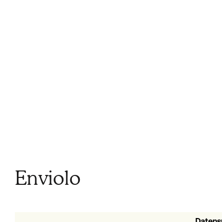
Enviolo
Datens