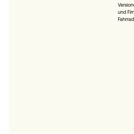
Versio
und Fir
Fahrrad