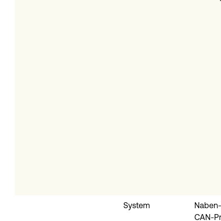
System
Naben-
CAN-Pro