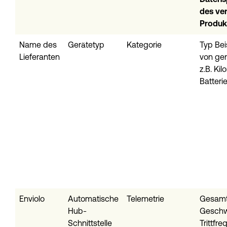
des ve
Produk
Name des
Gerätetyp
Kategorie
Typ Beis
Lieferanten
von gen
z.B. Ki
Batteri
Enviolo
Automatische
Telemetrie
Gesamt
Hub-
Geschwi
Schnittstelle
Trittfr