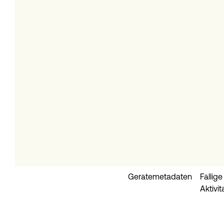
Gerätemetadaten
Fällig
Aktivit