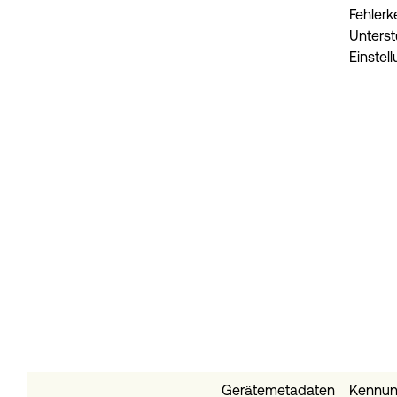
Fehler
Unterst
Einstel
Gerätemetadaten
Kennun