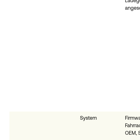
Ladeg
anges
System
Firmwa
Fahrrad
OEM, 