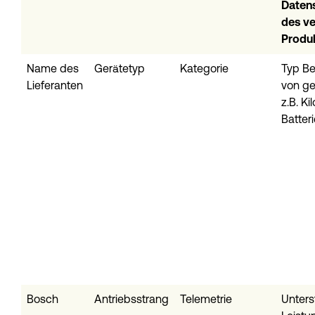
Datens
des v
Produ
Name des
Gerätetyp
Kategorie
Typ Bei
Lieferanten
von ge
z.B. K
Batter
Bosch
Antriebsstrang
Telemetrie
Unter