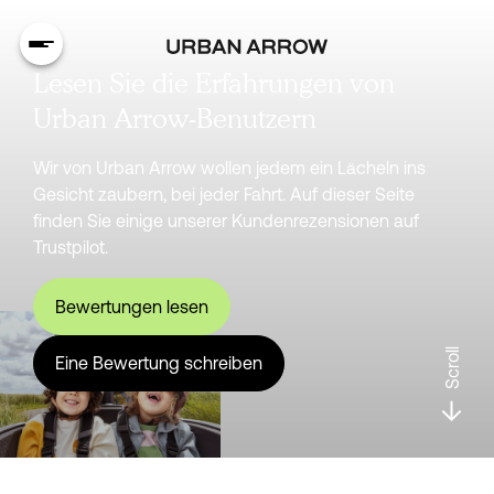
Lesen Sie die Erfahrungen von
Urban Arrow-Benutzern
Wir von Urban Arrow wollen jedem ein Lächeln ins
Gesicht zaubern, bei jeder Fahrt. Auf dieser Seite
finden Sie einige unserer Kundenrezensionen auf
Trustpilot.
Bewertungen lesen
Scroll
Eine Bewertung schreiben