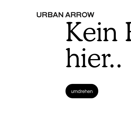
Kein
hier..
umdrehen