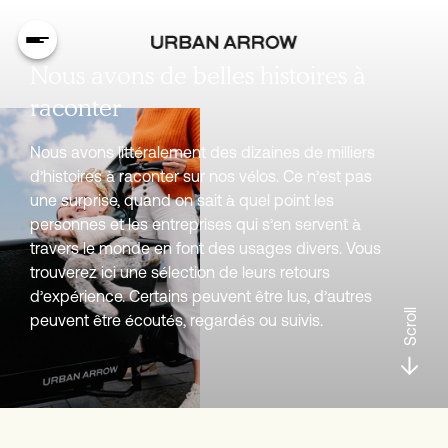
Nous avons de belles histoires à
raconter
Nous avons littéralement des dizaines de milliers
d’histoires à raconter sur nos vélos. Ce n’est pas
une surprise, quand on sait à quel point les
personnes et les entreprises qui s’en servent à
travers le monde en font des usages divers. Vous
trouverez ici une sélection de leurs retours
d’expérience. Certains peuvent être lus, d’autres
Scroll
peuvent être écoutés, regardés ou suivis.