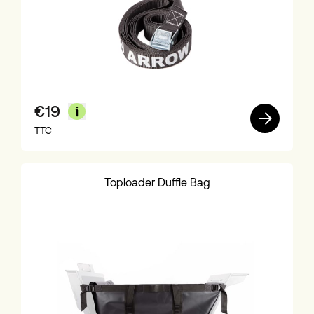
€
19
TTC
Toploader Duffle Bag